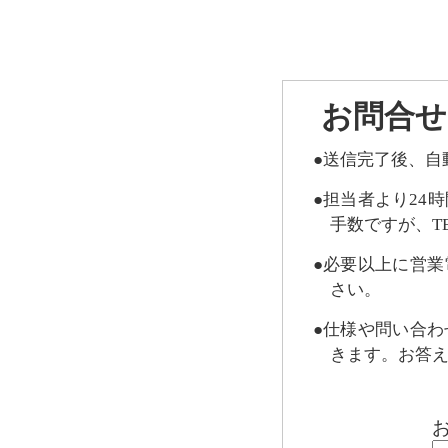
お問合せ
●送信完了後、自
●担当者より24
手数ですが、TEL
●必要以上に営
さい。
●仕様や問い合
きます。お答