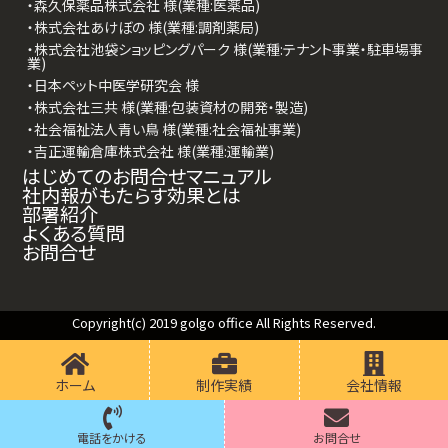
・森久保薬品株式会社 様(業種:医薬品)
・株式会社あけぼの 様(業種:調剤薬局)
・株式会社池袋ショッピングパーク 様(業種:テナント事業・駐車場事
業)
・日本ペット中医学研究会 様
・株式会社三共 様(業種:包装資材の開発・製造)
・社会福祉法人青い鳥 様(業種:社会福祉事業)
・吉正運輸倉庫株式会社 様(業種:運輸業)
はじめてのお問合せマニュアル
社内報がもたらす効果とは
部署紹介
よくある質問
お問合せ
Copyright(c) 2019 golgo office All Rights Reserved.
ホーム
制作実績
会社情報
電話をかける
お問合せ