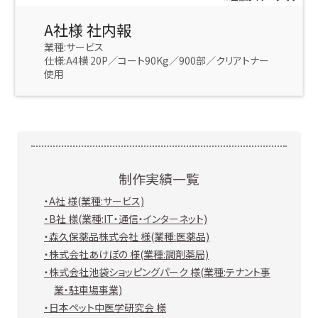
A社様 社内報
業種:サービス
仕様:A4横 20P／コート90Kg／900部／クリアトナー
使用
制作実績一覧
・A社 様(業種:サービス)
・B社 様(業種:IT・通信・インターネット)
・森久保薬品株式会社 様(業種:医薬品)
・株式会社あけぼの 様(業種:調剤薬局)
・株式会社池袋ショッピングパーク 様(業種:テナント事
業・駐車場事業)
・日本ペット中医学研究会 様