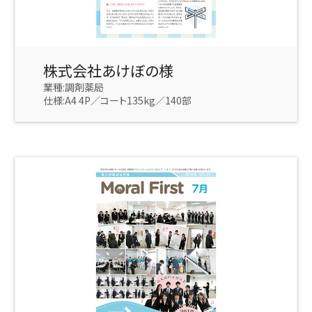
株式会社あけぼの様
業種:調剤薬局
仕様:A4 4P／コート135kg／140部