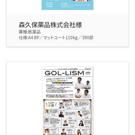
森久保薬品株式会社様
業種:医薬品
仕様:A4 8P／マットコート110kg／390部