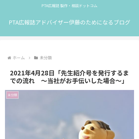
PTA広報誌 製作・相談ドットコム
PTA広報誌アドバイザー伊藤のためになるブログ
ホーム
未分類
2021年4月28日「先生紹介号を発行するま
での流れ 〜当社がお手伝いした場合〜」
未分類