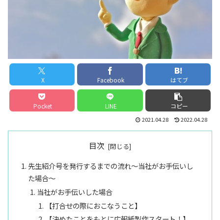
X
Facebook
はてブ
Pocket
LINE
コピー
2021.04.28
2022.04.28
目次
先生紹介号を発行するまでの流れ～当社がお手伝いし
た場合～
当社がお手伝いした場合
【打合せの際におこなうこと】
【決めたことをもとに広報紙製作スタート！】