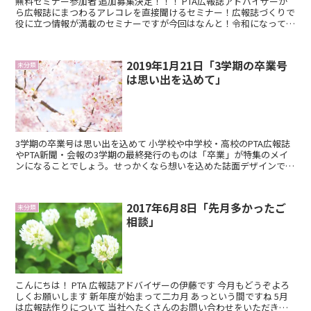
無料セミナー参加者 追加募集決定！！！ PTA広報誌アドバイザーか
ら広報誌にまつわるアレコレを直接聞けるセミナー！広報誌づくりで
役に立つ情報が満載のセミナーですが今回はなんと！令和になって最
初！だから特別に！無料にて開催いたします！！ 開催...
2019年1月21日「3学期の卒業号
未分類
は思い出を込めて」
3学期の卒業号は思い出を込めて 小学校や中学校・高校のPTA広報誌
やPTA新聞・会報の3学期の最終発行のものは「卒業」が特集のメイ
ンになることでしょう。せっかくなら想いを込めた誌面デザインで卒
業していく生徒の言葉を飾りたいですね。 ・卒業し...
2017年6月8日「先月多かったご
未分類
相談」
こんにちは！ PTA 広報誌アドバイザーの伊藤です 今月もどうぞよろ
しくお願いします 新年度が始まって二カ月 あっという間ですね 5月
は広報誌作りについて 当社へたくさんのお問い合わせをいただきま